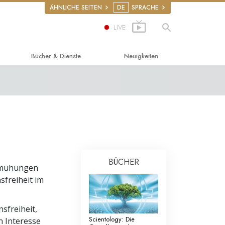
ÄHNLICHE SEITEN
DE
SPRACHE
LIVE
Bücher & Dienste
Neuigkeiten
klichsein
de Bücher
s
r
gsvorträge
gsfilme
BÜCHER
en
de Dienste
 Bemühungen
sfreiheit im
ights (Vereint für
sfreiheit,
on on Human Rights
Scientology: Die
n Interesse