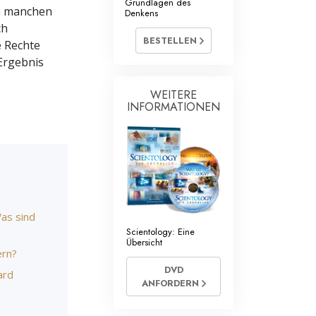
Grundlagen des
ntology Geistliche
In manchen
Denkens
ch
BESTELLEN
e Rechte
 Ergebnis
WEITERE
INFORMATIONEN
Was sind
Scientology: Eine
Übersicht
ern?
DVD
ard
ANFORDERN