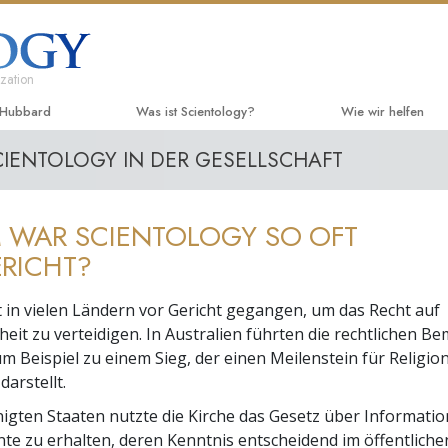
zation
 Hubbard
Was ist Scientology?
Wie wir helfen
CIENTOLOGY IN DER GESELLSCHAFT
Anschauungen und Praxis
Der Weg zum Glüc
Einführen
Scientology Bekenntnisse und
Applied Scholastic
Hörbüche
Kodizes
 WAR SCIENTOLOGY SO OFT
Criminon
Einführun
Was Scientologen über Scientology
RICHT?
sagen
Narconon
Einführun
Lernen Sie einen Scientologen kennen
st in vielen Ländern vor Gericht gegangen, um das Recht auf
Fakten über Drog
Einführen
iheit zu verteidigen. In Australien führten die rechtlichen
Innerhalb einer Scientology Kirche
um Beispiel zu einem Sieg, der einen Meilenstein für Religion
United for Human R
Menschenrechte)
arstellt.
Die Grundprinzipien der Scientology
nigten Staaten nutzte die Kirche das Gesetz über Information
Citizens Commissi
Eine Einführung in die Dianetik
 zu erhalten, deren Kenntnis entscheidend im öffentliche