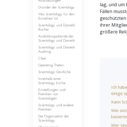
Anschauungen
lag, und um 
Gründer der Scientology
Fällen musst
Was Scientology für den
geschützten 
Einzelnen tut
ihrer Mitgli
Scientology und Dianetik
Bücher
größere Relig
Ausbildungsdienste der
Scientology und Dianetik
Scientology und Dianetik
Auditing
Clear
Operating Thetan
Scientology Geistliche
Innerhalb einer
Scientology Kirche
Ich habe
Einstellungen und
einige s
Praktiken von
Scientologen
Kann Sc
Scientology und andere
Praktiken
Wie sin
Die Organisation der
basiere
Scientology
Wer sin