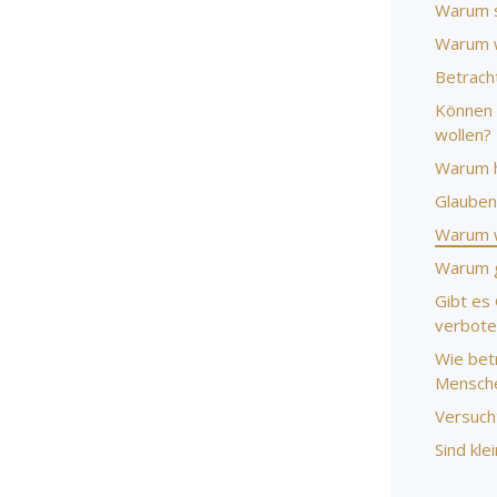
Warum s
Warum w
Betracht
Können 
wollen?
Warum ha
Glauben
Warum w
Warum g
Gibt es
verbote
Wie bet
Mensche
Versuch
Sind kle