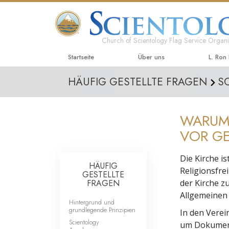
Church of Scientology Flag Service Organi
Startseite
Über uns
L. Ron
HÄUFIG GESTELLTE FRAGEN
S
WARUM
VOR GE
Die Kirche i
HÄUFIG
Religionsfre
GESTELLTE
FRAGEN
der Kirche z
Allgemeinen d
Hintergrund und
grundlegende Prinzipien
In den Verei
Scientology
um Dokumente