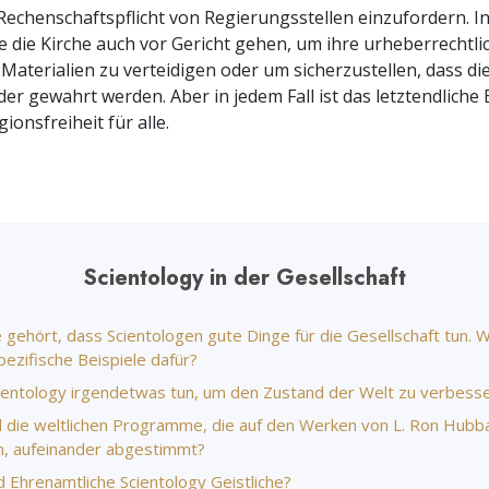
Ehrenamtliche Scie
Rechenschaftspflicht von Regierungsstellen einzufordern. 
Liebe und Hass – Was ist Größe?
e die Kirche auch vor Gericht gehen, um ihre urheberrechtli
Materialien zu verteidigen oder um sicherzustellen, dass di
eder gewahrt werden. Aber in jedem Fall ist das letztendliche
ionsfreiheit für alle.
Scientology in der Gesellschaft
 gehört, dass Scientologen gute Dinge für die Gesellschaft tun. 
pezifische Beispiele dafür?
ientology irgendetwas tun, um den Zustand der Welt zu verbess
d die weltlichen Programme, die auf den Werken von L. Ron Hubb
n, aufeinander abgestimmt?
d Ehrenamtliche Scientology Geistliche?