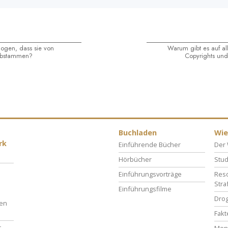
ogen, dass sie von
Warum gibt es auf all
abstammen?
Copyrights un
Buchladen
Wie
rk
Einführende Bücher
Der 
Hörbücher
Stud
Einführungsvorträge
Reso
Stra
Einführungsfilme
Drog
ben
Fakt
t