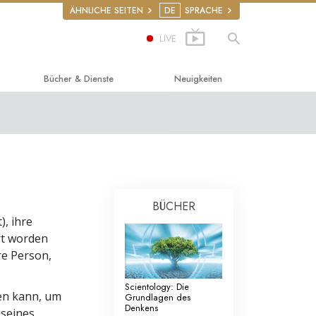
ÄHNLICHE SEITEN
DE
SPRACHE
LIVE
Bücher & Dienste
Neuigkeiten
klichsein
de Bücher
s
r
gsvorträge
gsfilme
BÜCHER
), ihre
en
de Dienste
rt worden
re Person,
ights (Vereint für
Scientology: Die
on on Human Rights
zen kann, um
Grundlagen des
Denkens
 seines