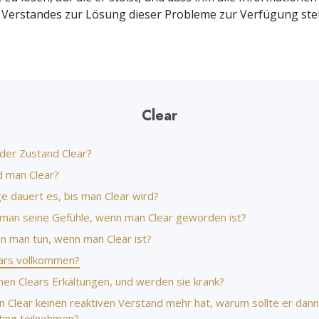
Ehrenamtliche Scie
 Verstandes zur Lösung dieser Probleme zur Verfügung ste
Liebe und Hass – Was ist Größe?
Clear
 der Zustand Clear?
d man Clear?
e dauert es, bis man Clear wird?
t man seine Gefühle, wenn man Clear geworden ist?
n man tun, wenn man Clear ist?
ears vollkommen?
n Clears Erkältungen, und werden sie krank?
n Clear keinen reaktiven Verstand mehr hat, warum sollte er dan
ting teilnehmen?