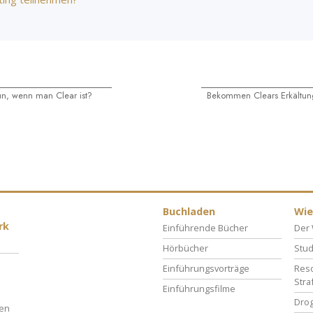
n, wenn man Clear ist?
Bekommen Clears Erkältu
Buchladen
Wie
rk
Einführende Bücher
Der 
Hörbücher
Stud
Einführungsvorträge
Reso
Stra
Einführungsfilme
Drog
ben