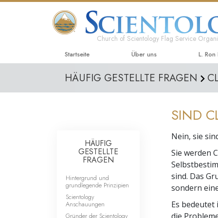
Church of Scientology Flag Service Organi
Startseite
Über uns
L. Ron
HÄUFIG GESTELLTE FRAGEN
C
SIND 
Nein, sie si
HÄUFIG
GESTELLTE
Sie werden C
FRAGEN
Selbstbesti
sind. Das Gr
Hintergrund und
grundlegende Prinzipien
sondern ein
Scientology
Es bedeutet 
Anschauungen
die Probleme
Gründer der Scientology