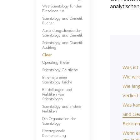
analytischen
Was Scientology für den
Einzelnen tut
Scientology und Dianetik
Bücher
Ausbildungsdienste der
Scientology und Dianetik
Scientology und Dianetik
Auditing
Clear
Operating Thetan
Was ist
Scientology Geistliche
Wie wir
Innerhalb einer
Scientology Kirche
Wie lang
Einstellungen und
Praktiken von
Verlier
Scientologen
Was kan
Scientology und andere
Praktiken
Sind Cl
Die Organisation der
Scientology
Bekomme
Überregionale
Wenn ei
Kirchenleitung
am Audi