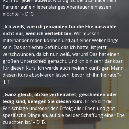
Kurs für jeden äußerst wichtig ist, der sich mit einem
Partner auf ein lebenslanges Abenteuer einlassen
möchte.“– D. G.
„
Ich weiß, wie ich jemanden für die Ehe auswähle –
nicht nur, weil ich verliebt bin.
Wir müssen
miteinander reden können und auf einer Wellenlänge
sein. Das schlechte Gefühl, das ich hatte, ist jetzt
verschwunden, da ich nun weiß, warum! Das hat einen
großen Unterschied gemacht. Und ich bin sehr dankbar
für diesen Kurs. Ich werde auch meinen künftigen Mann
diesen Kurs absolvieren lassen, bevor ich ihn heirate.“–
J. T.
„
Ganz gleich, ob Sie verheiratet, geschieden oder
ledig sind, belegen Sie diesen Kurs.
Er erklärt die
Fehlschläge und/oder den Erfolg aller Ehen und gibt
spezifische Dinge an, auf die bei der Schaffung einer Ehe
zu achten ist.“
– D. B.