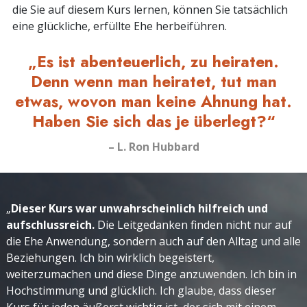
die Sie auf diesem Kurs lernen, können Sie tatsächlich
eine glückliche, erfüllte Ehe herbeiführen.
„Es ist abenteuerlich, zu heiraten.
Denn wenn man heiratet, tut man
etwas, wovon man keine Ahnung hat.
Haben Sie sich das je überlegt?“
– L. Ron Hubbard
„
Dieser Kurs war unwahrscheinlich hilfreich und
aufschlussreich.
Die Leitgedanken finden nicht nur auf
die Ehe Anwendung, sondern auch auf den Alltag und alle
Beziehungen. Ich bin wirklich begeistert,
weiterzumachen und diese Dinge anzuwenden. Ich bin in
Hochstimmung und glücklich. Ich glaube, dass dieser